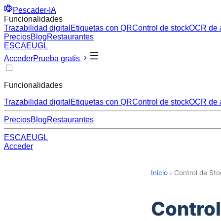
Pescader-IA
Funcionalidades
Trazabilidad digital
Etiquetas con QR
Control de stock
OCR de 
Precios
Blog
Restaurantes
ES
CA
EU
GL
Acceder
Prueba gratis
Funcionalidades
Trazabilidad digital
Etiquetas con QR
Control de stock
OCR de 
Precios
Blog
Restaurantes
ES
CA
EU
GL
Acceder
Inicio
›
Control de Sto
Control