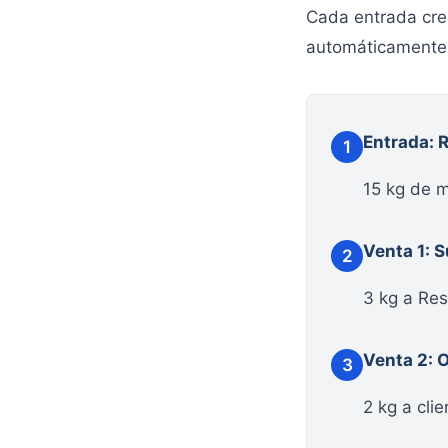
Cada entrada cr
automáticamente
Entrada: 
1
15 kg de m
Venta 1: 
2
3 kg a Res
Venta 2: 
3
2 kg a clie