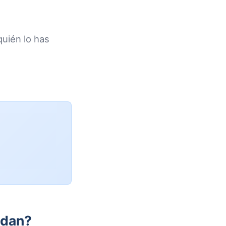
uién lo has
edan?