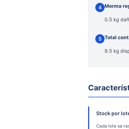
Merma reg
4
0.5 kg dañ
Total cont
5
9.5 kg dis
Caracterís
Stock por lot
Cada lote se ra