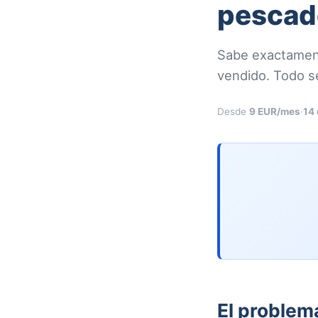
pescad
Sabe exactament
vendido. Todo se
Desde
9 EUR/mes
·
14 
El problem