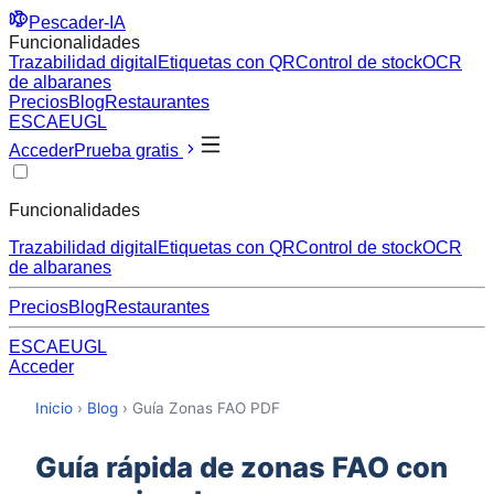
Pescader-IA
Funcionalidades
Trazabilidad digital
Etiquetas con QR
Control de stock
OCR
de albaranes
Precios
Blog
Restaurantes
ES
CA
EU
GL
Acceder
Prueba gratis
Funcionalidades
Trazabilidad digital
Etiquetas con QR
Control de stock
OCR
de albaranes
Precios
Blog
Restaurantes
ES
CA
EU
GL
Acceder
Inicio
›
Blog
›
Guía Zonas FAO PDF
Guía rápida de zonas FAO con