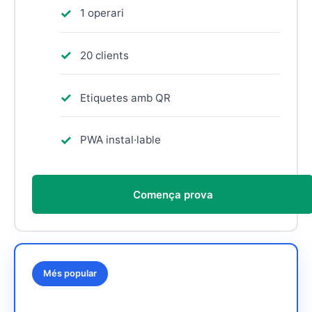
1 operari
20 clients
Etiquetes amb QR
PWA instal·lable
Comença prova
Més popular