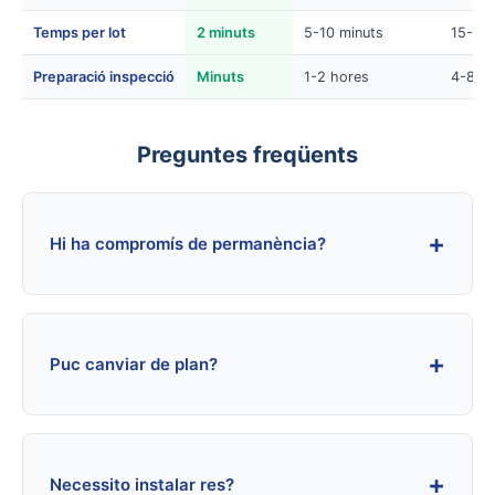
Temps per lot
2 minuts
5-10 minuts
15-30 
Preparació inspecció
Minuts
1-2 hores
4-8 h
Preguntes freqüents
+
Hi ha compromís de permanència?
+
Puc canviar de plan?
+
Necessito instalar res?