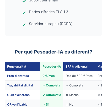
Suport per email
Dades xifrades TLS 1.3
Servidor europeu (RGPD)
Per què Pescader-IA és diferent?
Funcionalitat
Pescader-IA
ERP tradicional
Manual
Preu d'entrada
9 €/mes
Des de 500 €/mes
Gratis 
Traçabilitat digital
✓ Completa
✓ Completa
✗ Inex
OCR d'albarans
✓ Automàtic
✗ Manual
✗ Man
QR verificable
✓ Sí
✗ No
✗ No