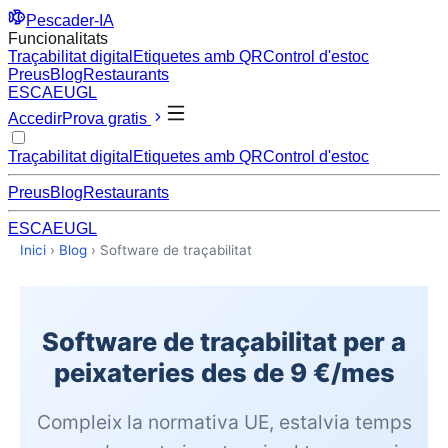
Pescader-IA
Funcionalitats
Traçabilitat digital
Etiquetes amb QR
Control d'estoc
Preus
Blog
Restaurants
ES
CA
EU
GL
Accedir
Prova gratis
Traçabilitat digital
Etiquetes amb QR
Control d'estoc
Preus
Blog
Restaurants
ES
CA
EU
GL
Inici
›
Blog
›
Software de traçabilitat
Software de traçabilitat per a
peixateries des de 9 €/mes
Compleix la normativa UE, estalvia temps