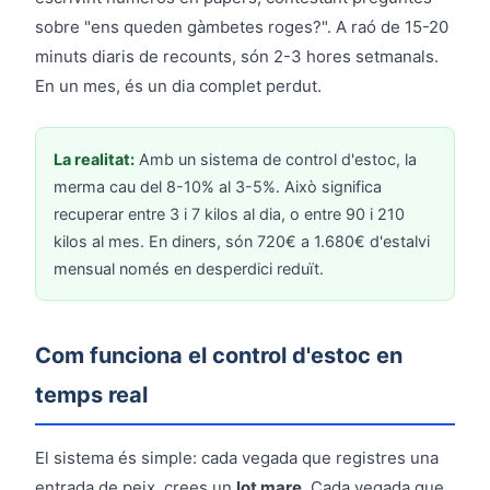
sobre "ens queden gàmbetes roges?". A raó de 15-20
minuts diaris de recounts, són 2-3 hores setmanals.
En un mes, és un dia complet perdut.
La realitat:
Amb un sistema de control d'estoc, la
merma cau del 8-10% al 3-5%. Això significa
recuperar entre 3 i 7 kilos al dia, o entre 90 i 210
kilos al mes. En diners, són 720€ a 1.680€ d'estalvi
mensual només en desperdici reduït.
Com funciona el control d'estoc en
temps real
El sistema és simple: cada vegada que registres una
entrada de peix, crees un
lot mare
. Cada vegada que