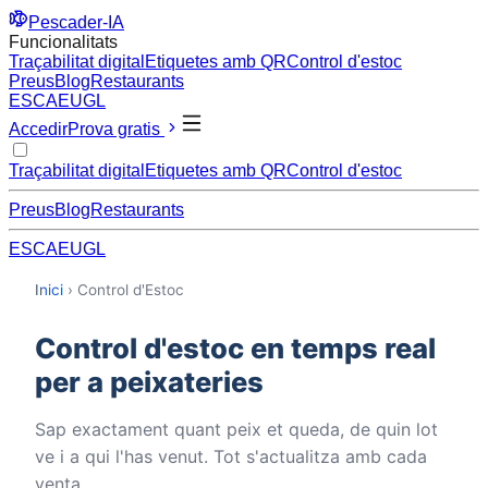
Pescader-IA
Funcionalitats
Traçabilitat digital
Etiquetes amb QR
Control d'estoc
Preus
Blog
Restaurants
ES
CA
EU
GL
Accedir
Prova gratis
Traçabilitat digital
Etiquetes amb QR
Control d'estoc
Preus
Blog
Restaurants
ES
CA
EU
GL
Inici
›
Control d'Estoc
Control d'estoc en temps real
per a peixateries
Sap exactament quant peix et queda, de quin lot
ve i a qui l'has venut. Tot s'actualitza amb cada
venta.