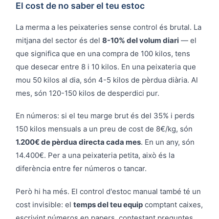
El cost de no saber el teu estoc
La merma a les peixateries sense control és brutal. La
mitjana del sector és del
8-10% del volum diari
— el
que significa que en una compra de 100 kilos, tens
que desecar entre 8 i 10 kilos. En una peixateria que
mou 50 kilos al dia, són 4-5 kilos de pèrdua diària. Al
mes, són 120-150 kilos de desperdici pur.
En números: si el teu marge brut és del 35% i perds
150 kilos mensuals a un preu de cost de 8€/kg, són
1.200€ de pèrdua directa cada mes
. En un any, són
14.400€. Per a una peixateria petita, això és la
diferència entre fer números o tancar.
Però hi ha més. El control d'estoc manual també té un
cost invisible: el
temps del teu equip
comptant caixes,
escrivint números en papers, contestant preguntes