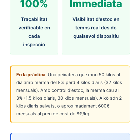
100%
Immediata
Traçabilitat
Visibilitat d'estoc en
verificable en
temps real des de
cada
qualsevol dispositiu
inspecció
En la pràctica:
Una peixateria que mou 50 kilos al
dia amb merma del 8% perd 4 kilos diaris (32 kilos
mensuals). Amb control d'estoc, la merma cau al
3% (1,5 kilos diaris, 30 kilos mensuals). Això són 2
kilos diaris salvats, o aproximadament 600€
mensuals al preu de cost de 8€/kg.