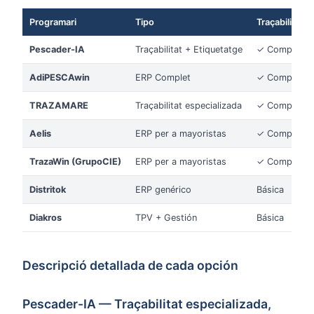
Programari
Tipo
Traçabilitat
Pescader-IA
Traçabilitat + Etiquetatge
✓ Completa
AdiPESCAwin
ERP Complet
✓ Completa
TRAZAMARE
Traçabilitat especializada
✓ Completa
Aelis
ERP per a mayoristas
✓ Completa
TrazaWin (GrupoCIE)
ERP per a mayoristas
✓ Completa
Distritok
ERP genérico
Básica
Diakros
TPV + Gestión
Básica
Descripció detallada de cada opción
Pescader-IA — Traçabilitat especializada,