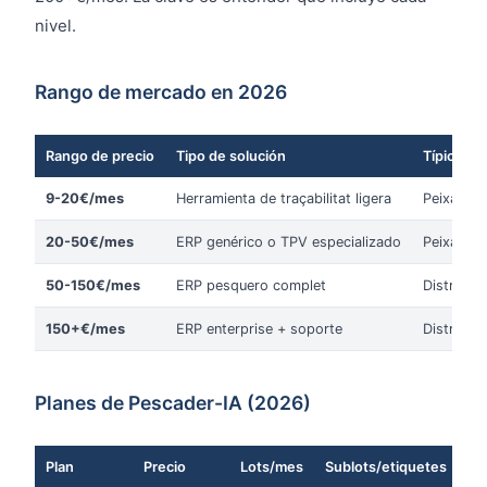
nivel.
Rango de mercado en 2026
Rango de precio
Tipo de solución
Típicamen
9-20€/mes
Herramienta de traçabilitat ligera
Peixateri
20-50€/mes
ERP genérico o TPV especializado
Peixateri
50-150€/mes
ERP pesquero complet
Distribui
150+€/mes
ERP enterprise + soporte
Distribui
Planes de Pescader-IA (2026)
Plan
Precio
Lots/mes
Sublots/etiquetes
Op